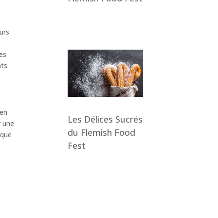
eurs
r
pes
nts
 en
Les Délices Sucrés
r une
du Flemish Food
 que
Fest