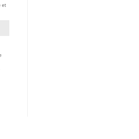
e et
e
e