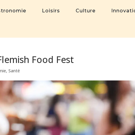
stronomie
Loisirs
Culture
Innovati
 Flemish Food Fest
mie
,
Santé